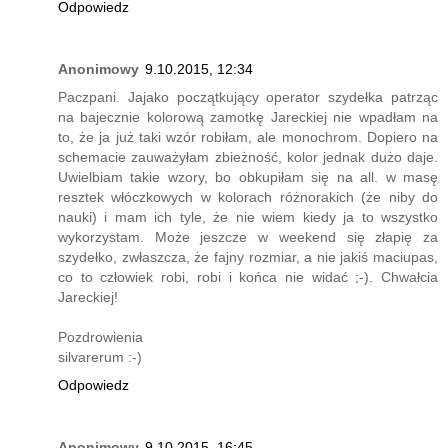
Odpowiedz
Anonimowy
9.10.2015, 12:34
Paczpani. Jajako początkujący operator szydełka patrząc
na bajecznie kolorową zamotkę Jareckiej nie wpadłam na
to, że ja już taki wzór robiłam, ale monochrom. Dopiero na
schemacie zauważyłam zbieżność, kolor jednak dużo daje.
Uwielbiam takie wzory, bo obkupiłam się na all. w masę
resztek włóczkowych w kolorach różnorakich (że niby do
nauki) i mam ich tyle, że nie wiem kiedy ja to wszystko
wykorzystam. Może jeszcze w weekend się złapię za
szydełko, zwłaszcza, że fajny rozmiar, a nie jakiś maciupas,
co to człowiek robi, robi i końca nie widać ;-). Chwałcia
Jareckiej!
Pozdrowienia
silvarerum :-)
Odpowiedz
Anonimowy
9.10.2015, 16:45