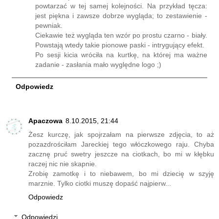
powtarzać w tej samej kolejności. Na przykład tęcza:
jest piękna i zawsze dobrze wygląda; to zestawienie -
pewniak.
Ciekawie też wygląda ten wzór po prostu czarno - biały.
Powstają wtedy takie pionowe paski - intrygujący efekt.
Po sesji kicia wróciła na kurtkę, na której ma ważne
zadanie - zasłania mało wyględne logo ;)
Odpowiedz
Apaczowa
8.10.2015, 21:44
Żesz kurczę, jak spojrzałam na pierwsze zdjęcia, to aż
pozazdrościłam Jareckiej tego włóczkowego raju. Chyba
zacznę pruć swetry jeszcze na ciotkach, bo mi w kłębku
raczej nic nie skapnie.
Zrobię zamotkę i to niebawem, bo mi dziecię w szyję
marznie. Tylko ciotki muszę dopaść najpierw...
Odpowiedz
Odpowiedzi