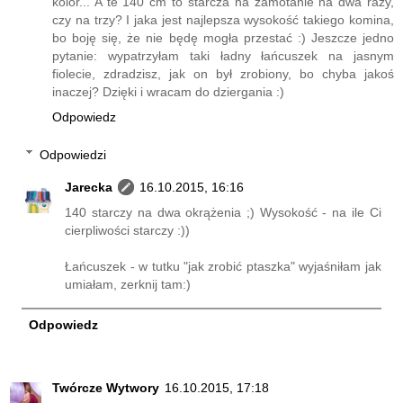
kolor... A te 140 cm to starcza na zamotanie na dwa razy,
czy na trzy? I jaka jest najlepsza wysokość takiego komina,
bo boję się, że nie będę mogła przestać :) Jeszcze jedno
pytanie: wypatrzyłam taki ładny łańcuszek na jasnym
fiolecie, zdradzisz, jak on był zrobiony, bo chyba jakoś
inaczej? Dzięki i wracam do dziergania :)
Odpowiedz
Odpowiedzi
Jarecka
16.10.2015, 16:16
140 starczy na dwa okrążenia ;) Wysokość - na ile Ci
cierpliwości starczy :))
Łańcuszek - w tutku "jak zrobić ptaszka" wyjaśniłam jak
umiałam, zerknij tam:)
Odpowiedz
Twórcze Wytwory
16.10.2015, 17:18